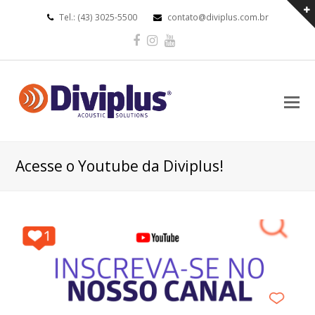
Tel.: (43) 3025-5500
contato@diviplus.com.br
Facebook
Instagram
Youtube
O
Mo
M
Acesse o Youtube da Diviplus!