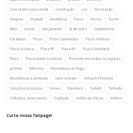
Cine teatro ouro verde
construção
cor
Decoração
Diviplus
Drywall
Excelência
Forro
Forros
home
Illtec
Isover
lançamento
lã de vidro
OutletHome
Parabéns
Pisos
Pisos Laminados
Pisos Vinílicos
Placa Acústica
Placa RF
Placa RU
PLaca Standard
Placo
Placocenter Londrina
Presente em todos os lugares
prêmio
Reforma
Resistência ao fogo
Resistência a umidade
Saint Gobain
Sempre Presente
Soluções Acústicas
Sonex
Standard
Tarkett
Telhado
Telhados americanos
Tradição
troféu de Obras
Videos
Curta nossa fanpage!