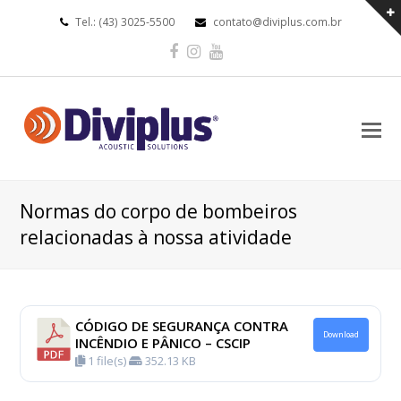
Tel.: (43) 3025-5500
contato@diviplus.com.br
Facebook
Instagram
Youtube
O
Mo
M
Normas do corpo de bombeiros
relacionadas à nossa atividade
CÓDIGO DE SEGURANÇA CONTRA
Download
INCÊNDIO E PÂNICO – CSCIP
1 file(s)
352.13 KB