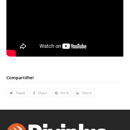
Compartilhe!
Tweet
Share
Pin It
Share