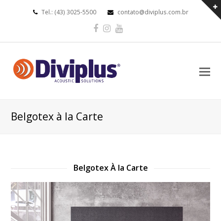
Tel.: (43) 3025-5500
contato@diviplus.com.br
Facebook
Instagram
Youtube
O
Mo
M
Belgotex à la Carte
Belgotex À la Carte