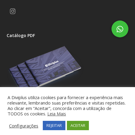
Instagram
Catálogo PDF
A Diviplus utiliza cookies para fornecer a experiência mais
relevante, lembrando suas preferências e visitas repetidas.
Ao clicar em “Aceitar”, concorda com a utilização de
TODOS os cookies.
Leia Mais
Copyright Diviplus 2016 - All Rights Reserved.
Configurações
REJEITAR
ACEITAR
Portfolio
Contato
Catálogo Download