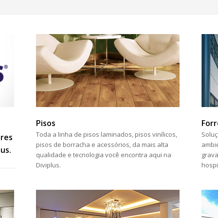
Pisos
Forr
Toda a linha de pisos laminados, pisos vinílicos,
Soluç
ores
pisos de borracha e acessórios, da mais alta
ambie
us.
qualidade e tecnologia você encontra aqui na
grava
Diviplus.
hospi