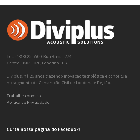
post:
post:
Tel.: (43) 3025-5500, Rua Bahia, 274
Centro, 86026-020, Londrina - PR
Diviplus, há 26 anos trazendo inovação tecnológica e conceitual
no segmento de Construção Civil de Londrina e Região.
Trabalhe conosco
Política de Privacidade
Curta nossa página do Facebook!