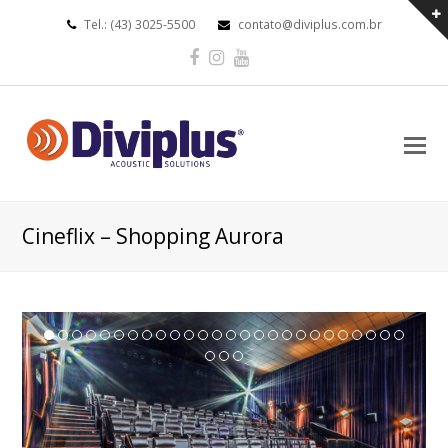
Tel.: (43) 3025-5500
contato@diviplus.com.br
Facebook
Instagram
Youtube
O
Mo
M
Cineflix – Shopping Aurora