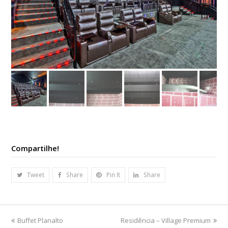
Compartilhe!
Tweet
Share
Pin It
Share
previous
next
Buffet Planalto
Residência – Village Premium