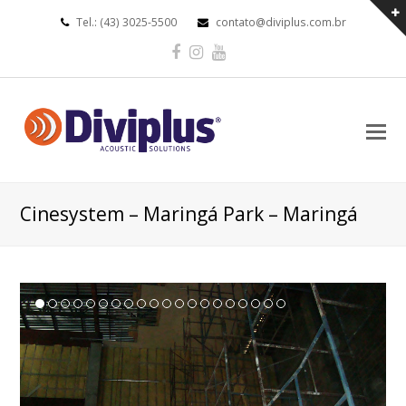
Tel.: (43) 3025-5500
contato@diviplus.com.br
Facebook
Instagram
Youtube
O
Mo
M
Cinesystem – Maringá Park – Maringá